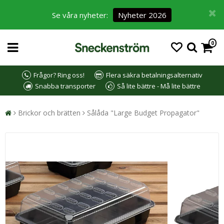
Se våra nyheter:
Nyheter 2026
0
Frågor? Ring oss!
Flera säkra betalningsalternativ
Snabba transporter
Så lite bättre - Må lite bättre
Brickor och brätten
Sålåda "Large Budget Propagator"