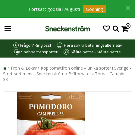
Fortsätt gödsla i Augusti
Gödning
0
Frågor? Ring oss!
Flera säkra betalningsalternativ
Snabba transporter
Så lite bättre - Må lite bättre
Frön & Lökar
Köp tomatfrön online – unika sorter i Sverige -
Stort sortiment| Sneckenström
Bifftomater
Tomat Campbell
33