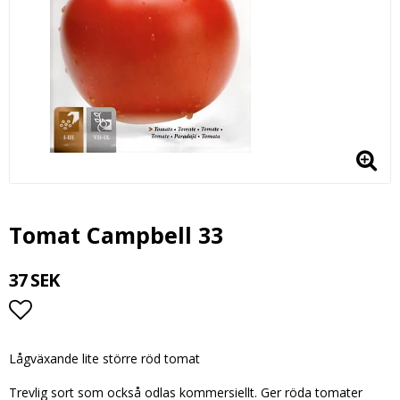
Tomat Campbell 33
37 SEK
Lägg till i favoritlistan
Lågväxande lite större röd tomat
Trevlig sort som också odlas kommersiellt. Ger röda tomater