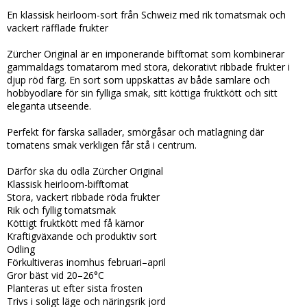
Lägg till i favoritlistan
En klassisk heirloom-sort från Schweiz med rik tomatsmak och
vackert räfflade frukter
Zürcher Original är en imponerande bifftomat som kombinerar
gammaldags tomatarom med stora, dekorativt ribbade frukter i
djup röd färg. En sort som uppskattas av både samlare och
hobbyodlare för sin fylliga smak, sitt köttiga fruktkött och sitt
eleganta utseende.
Perfekt för färska sallader, smörgåsar och matlagning där
tomatens smak verkligen får stå i centrum.
Därför ska du odla Zürcher Original
Klassisk heirloom-bifftomat
Stora, vackert ribbade röda frukter
Rik och fyllig tomatsmak
Köttigt fruktkött med få kärnor
Kraftigväxande och produktiv sort
Odling
Förkultiveras inomhus februari–april
Gror bäst vid 20–26°C
Planteras ut efter sista frosten
Trivs i soligt läge och näringsrik jord