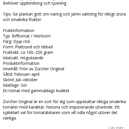
Behöver uppbindning och tjuvning
Tips: Ge plantan gott om näring och jämn vattning för riktigt stora
och smakrika frukter.
Fruktinformation
Typ: Bifftomat / Heirloom
Färg: Djup röd
Form: Plattrund och ribbad
Fruktvikt: ca 100–250 gram
Växtsätt: Högväxande
Produktinformation
Innehåll: Frön av Zürcher Original
Såtid: Februari–april
Skörd: Juli–oktober
Växtläge: Sol
En tomat med gammaldags kvalitet
Zürcher Original är en sort för dig som uppskattar riktiga smakrika
tomater med karaktär, historia och imponerande utseende. Ett
självklart val för tomatälskaren som vill odla något utöver det
vanliga.
Läs mer...