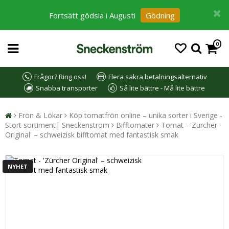
Fortsätt gödsla i Augusti
Gödning
0
Frågor? Ring oss!
Flera säkra betalningsalternativ
Snabba transporter
Så lite bättre - Må lite bättre
Frön & Lökar
Köp tomatfrön online – unika sorter i Sverige -
Stort sortiment| Sneckenström
Bifftomater
Tomat - 'Zürcher
Original' – schweizisk bifftomat med fantastisk smak
NYHET