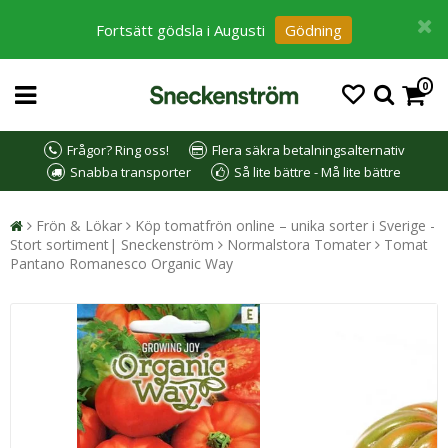
Fortsätt gödsla i Augusti
Gödning
0
Frågor? Ring oss!
Flera säkra betalningsalternativ
Snabba transporter
Så lite bättre - Må lite bättre
Frön & Lökar
Köp tomatfrön online – unika sorter i Sverige -
Stort sortiment| Sneckenström
Normalstora Tomater
Tomat
Pantano Romanesco Organic Way