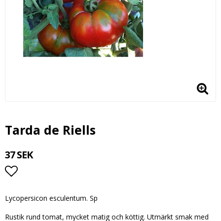
Tarda de Riells
37 SEK
Lägg till i favoritlistan
Lycopersicon esculentum. Sp
Rustik rund tomat, mycket matig och köttig. Utmärkt smak med