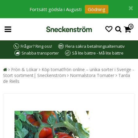
Fortsätt gödsla i Augusti
Gödning
0
Frågor? Ring oss!
Flera säkra betalningsalternativ
Snabba transporter
Så lite bättre - Må lite bättre
Frön & Lökar
Köp tomatfrön online – unika sorter i Sverige -
Stort sortiment| Sneckenström
Normalstora Tomater
Tarda
de Riells