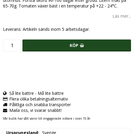
utomhus. Första skörd 96-100 dagar efter grodd. Litern frukt på
65-70g. Tomaten växer bäst i en temperatur på +22 - 24°C.
Läs mer...
Leverans:
Artikeln sänds inom 5 arbetsdagar.
KÖP
Så lite bättre - Må lite bättre
Flera olika betalningsalternativ
Pålitliga och snabba transporter
Maila oss, vi svarar snabbt!
Vår butik har sålt varor till engagerade odlare i över 15 år
Ursprungsland
Sverige