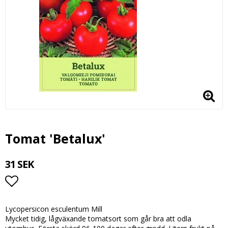
Tomat 'Betalux'
31 SEK
Lägg till i favoritlistan
Lycopersicon esculentum Mill
Mycket tidig, lågväxande tomatsort som går bra att odla