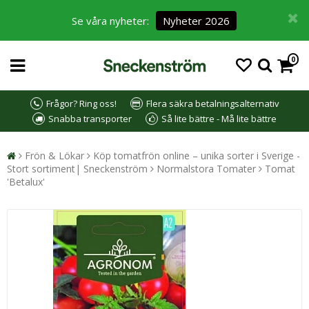
Se våra nyheter:
Nyheter 2026
0
Frågor? Ring oss!
Flera säkra betalningsalternativ
Snabba transporter
Så lite bättre - Må lite bättre
Frön & Lökar
Köp tomatfrön online – unika sorter i Sverige -
Stort sortiment| Sneckenström
Normalstora Tomater
Tomat
'Betalux'