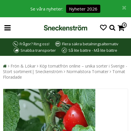
Se våra nyheter:
Nyheter 2026
0
Frågor? Ring oss!
Flera säkra betalningsalternativ
Snabba transporter
Så lite bättre - Må lite bättre
Frön & Lökar
Köp tomatfrön online – unika sorter i Sverige -
Stort sortiment| Sneckenström
Normalstora Tomater
Tomat
Floradade