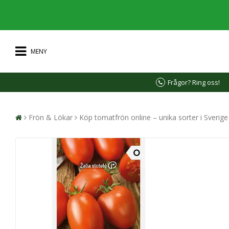
MENY
Frågor? Ring oss!
Frön & Lökar
Köp tomatfrön online – unika sorter i Sverig