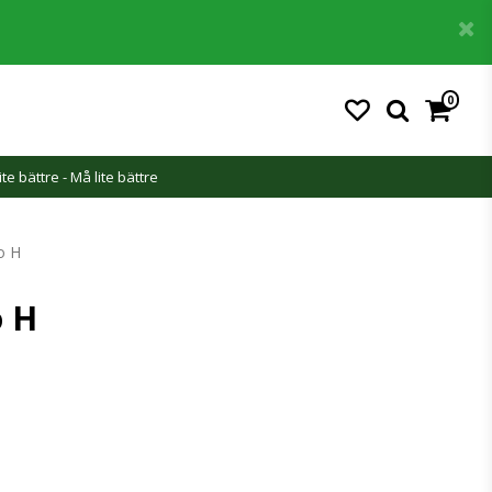
0
ite bättre - Må lite bättre
o H
 H