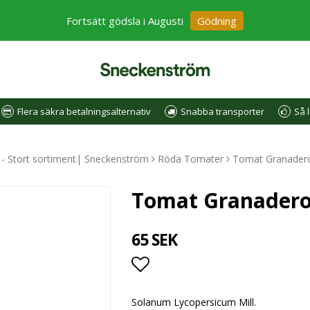
Fortsätt gödsla i Augusti
Gödning
Flera säkra betalningsalternativ
Snabba transporter
Så l
e - Stort sortiment| Sneckenström
Röda Tomater
Tomat Granader
Tomat Granadero
65 SEK
Lägg till i favoritlistan
Solanum Lycopersicum Mill.