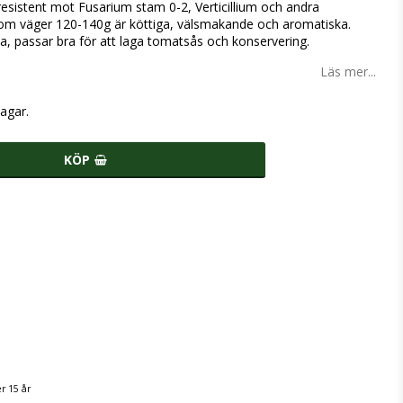
esistent mot Fusarium stam 0-2, Verticillium och andra
m väger 120-140g är köttiga, välsmakande och aromatiska.
ska, passar bra för att laga tomatsås och konservering.
Läs mer...
agar.
KÖP
r 15 år