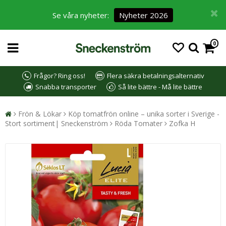
Se våra nyheter:
Nyheter 2026
0
Frågor? Ring oss!
Flera säkra betalningsalternativ
Snabba transporter
Så lite bättre - Må lite bättre
Frön & Lökar
Köp tomatfrön online – unika sorter i Sverige -
Stort sortiment| Sneckenström
Röda Tomater
Zofka H