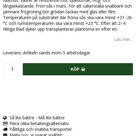
växthus. Växter är resistenta mot sjukdomar, hög- och
långavkastande. Frön sås i mars. För att säkerställa snabbare och
jämnare frögroning bör grödan täckas med glas eller film.
Temperaturen på substratet där fröna sås ska vara minst +21–26
°C och rumstemperaturen ska vara minst +23 °C. Efter att 2–4
riktiga blad dyker upp transplanteras plantorna en efter en.
Läs mer...
Leverans:
Artikeln sänds inom 5 arbetsdagar.
KÖP
Så lite bättre - Må lite bättre
Flera olika betalningsalternativ
Pålitliga och snabba transporter
Maila oss, vi svarar snabbt!