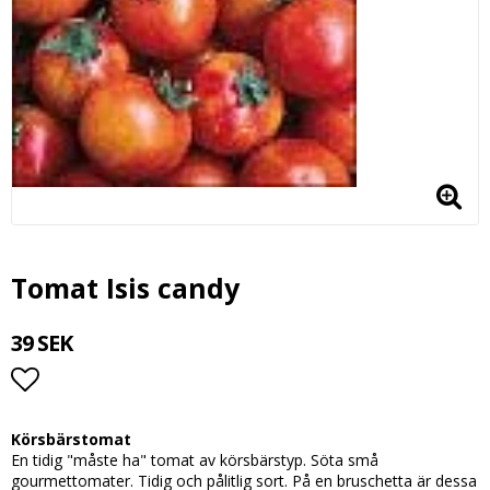
Tomat Isis candy
39 SEK
Lägg till i favoritlistan
Körsbärstomat
En tidig "måste ha" tomat av körsbärstyp. Söta små
gourmettomater. Tidig och pålitlig sort. På en bruschetta är dessa