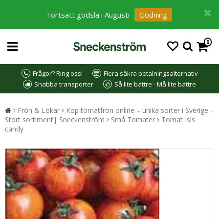
Fortsätt gödsla i Augusti
Gödning
0
Frågor? Ring oss!
Flera säkra betalningsalternativ
Snabba transporter
Så lite bättre - Må lite bättre
Frön & Lökar
Köp tomatfrön online – unika sorter i Sverige -
Stort sortiment| Sneckenström
Små Tomater
Tomat Isis
candy