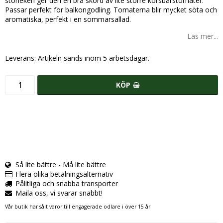
storleken ger den en bra skörd av lite större körsbärstomater.
Passar perfekt för balkongodling. Tomaterna blir mycket söta och
aromatiska, perfekt i en sommarsallad.
Läs mer...
Leverans:
Artikeln sänds inom 5 arbetsdagar.
KÖP
Så lite bättre - Må lite bättre
Flera olika betalningsalternativ
Pålitliga och snabba transporter
Maila oss, vi svarar snabbt!
Vår butik har sålt varor till engagerade odlare i över 15 år