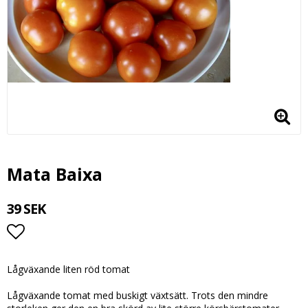
Mata Baixa
39 SEK
Lägg till i favoritlistan
Lågväxande liten röd tomat
Lågväxande tomat med buskigt växtsätt. Trots den mindre