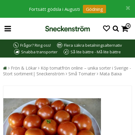
Fortsätt gödsla i Augusti
Gödning
0
Frågor? Ring oss!
Flera säkra betalningsalternativ
Snabba transporter
Så lite bättre - Må lite bättre
Frön & Lökar
Köp tomatfrön online – unika sorter i Sverige -
Stort sortiment| Sneckenström
Små Tomater
Mata Baixa