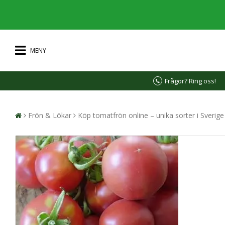
MENY
Frågor? Ring oss!
Frön & Lökar
Köp tomatfrön online – unika sorter i Sverig