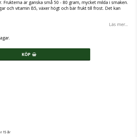
er. Frukterna är ganska små 50 - 80 gram, mycket milda i smaken.
ar och vitamin B5, växer högt och bär frukt till frost. Det kan
Läs mer...
agar.
KÖP
r 15 år