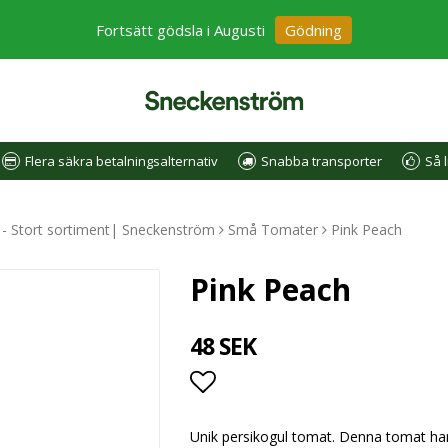
Fortsätt gödsla i Augusti
Gödning
Flera säkra betalningsalternativ
Snabba transporter
Så l
e - Stort sortiment| Sneckenström
Små Tomater
Pink Peach
Pink Peach
48 SEK
Lägg till i favoritlistan
Unik persikogul tomat. Denna tomat har s