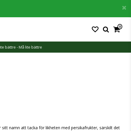
0
ite bättre - Må lite bättre
itt namn att tacka för likheten med persikafrukter, särskilt det