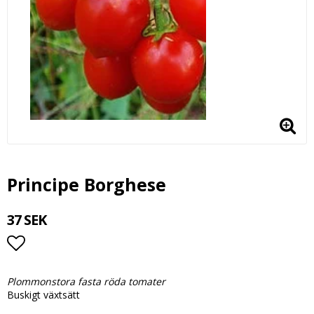
Principe Borghese
37 SEK
Lägg till i favoritlistan
Plommonstora fasta röda tomater
Buskigt växtsätt