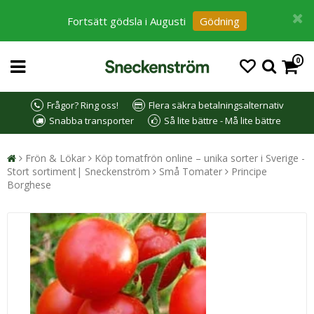
Fortsätt gödsla i Augusti
Gödning
0
Frågor? Ring oss!
Flera säkra betalningsalternativ
Snabba transporter
Så lite bättre - Må lite bättre
Frön & Lökar
Köp tomatfrön online – unika sorter i Sverige -
Stort sortiment| Sneckenström
Små Tomater
Principe
Borghese