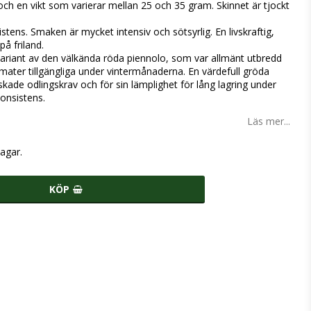
ch en vikt som varierar mellan 25 och 35 gram. Skinnet är tjockt
stens. Smaken är mycket intensiv och sötsyrlig. En livskraftig,
på friland.
ariant av den välkända röda piennolo, som var allmänt utbredd
mater tillgängliga under vintermånaderna. En värdefull gröda
kade odlingskrav och för sin lämplighet för lång lagring under
onsistens.
Läs mer...
agar.
KÖP