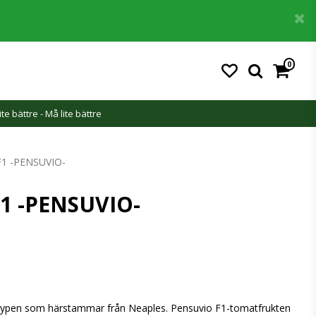
0
ite bättre - Må lite bättre
1 -PENSUVIO-
1 -PENSUVIO-
-typen som härstammar från Neaples. Pensuvio F1-tomatfrukten