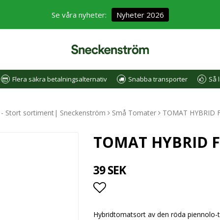
Se våra nyheter:
Nyheter 2026
Flera säkra betalningsalternativ
Snabba transporter
Så l
e - Stort sortiment| Sneckenström
Små Tomater
TOMAT HYBRID F
TOMAT HYBRID F
39 SEK
Lägg till i favoritlistan
Hybridtomatsort av den röda piennolo