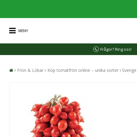
MENY
Frågor? Ring oss!
Frön & Lökar
Köp tomatfrön online – unika sorter i Sverig