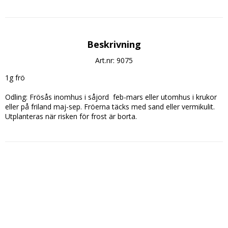
Beskrivning
Art.nr: 9075
1g frö

Odling: Frösås inomhus i såjord  feb-mars eller utomhus i krukor 
eller på friland maj-sep. Fröerna täcks med sand eller vermikulit. 
Utplanteras när risken för frost är borta.