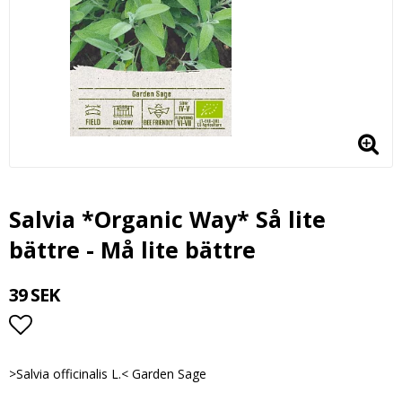
Salvia *Organic Way* Så lite
bättre - Må lite bättre
39 SEK
Lägg till i favoritlistan
>Salvia officinalis L.< Garden Sage