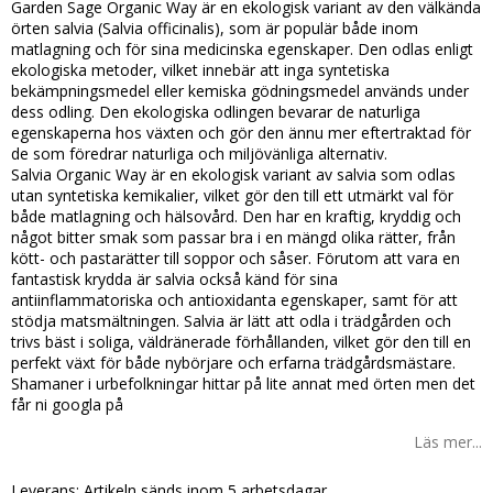
Garden Sage Organic Way är en ekologisk variant av den välkända
örten salvia (Salvia officinalis), som är populär både inom
matlagning och för sina medicinska egenskaper. Den odlas enligt
ekologiska metoder, vilket innebär att inga syntetiska
bekämpningsmedel eller kemiska gödningsmedel används under
dess odling. Den ekologiska odlingen bevarar de naturliga
egenskaperna hos växten och gör den ännu mer eftertraktad för
de som föredrar naturliga och miljövänliga alternativ.
Salvia Organic Way är en ekologisk variant av salvia som odlas
utan syntetiska kemikalier, vilket gör den till ett utmärkt val för
både matlagning och hälsovård. Den har en kraftig, kryddig och
något bitter smak som passar bra i en mängd olika rätter, från
kött- och pastarätter till soppor och såser. Förutom att vara en
fantastisk krydda är salvia också känd för sina
antiinflammatoriska och antioxidanta egenskaper, samt för att
stödja matsmältningen. Salvia är lätt att odla i trädgården och
trivs bäst i soliga, väldränerade förhållanden, vilket gör den till en
perfekt växt för både nybörjare och erfarna trädgårdsmästare.
Shamaner i urbefolkningar hittar på lite annat med örten men det
får ni googla på
Läs mer...
Leverans:
Artikeln sänds inom 5 arbetsdagar.