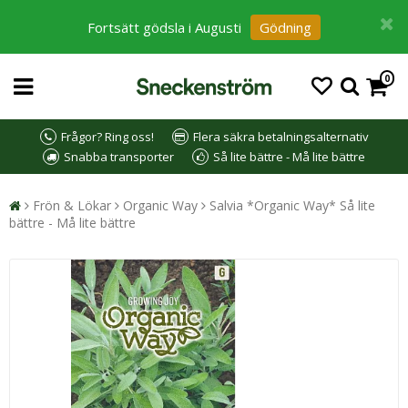
Fortsätt gödsla i Augusti
Gödning
0
Frågor? Ring oss!
Flera säkra betalningsalternativ
Snabba transporter
Så lite bättre - Må lite bättre
Frön & Lökar
Organic Way
Salvia *Organic Way* Så lite
bättre - Må lite bättre