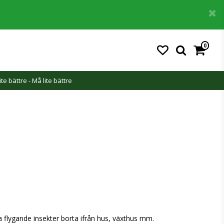
0
ite bättre - Må lite bättre
a flygande insekter borta ifrån hus, växthus mm.