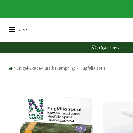
MENY
Frågor? Ring oss!
Snigel/Skadedjurs-bekämpning
Flugfälla spiral