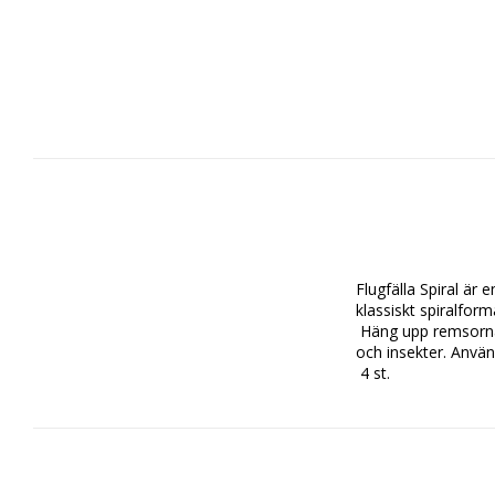
Flugfälla Spiral är
klassiskt spiralfor
 Häng upp remsorna i t ex ett fönster och byt vid behov. Limremsorna fångar effektivt alla sorters flugor 
och insekter. Använd
 4 st. 