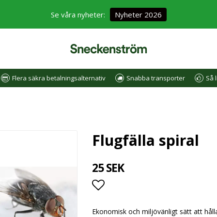
Se våra nyheter:
Nyheter 2026
Flera säkra betalningsalternativ
Snabba transporter
Så l
Flugfälla spiral
25 SEK
Lägg till i favoritlistan
Ekonomisk och miljövänligt sätt att håll