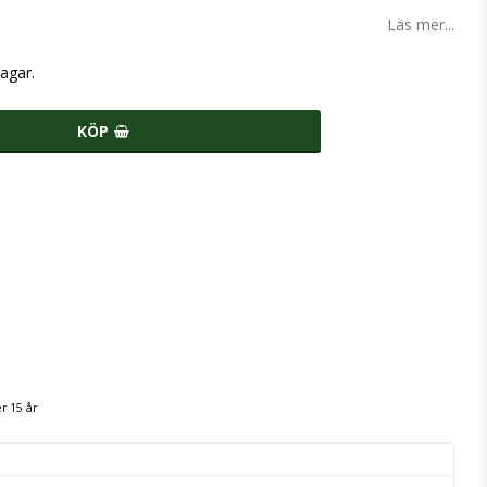
Läs mer...
agar.
KÖP
r 15 år