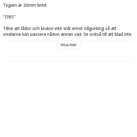
Tejpen är 20mm bred. 

"OBS"

Tillse att lådor och krukor inte står emot någonting så att 
sniglarna kan passera någon annan väg. Se också till att blad inte 
lägger sig över tejpen.

Visa mer
Föremålet som tejpen skall fästa på måste vara rakt. Tejpen 
fäster ej på konkava ytor eller räfflade och ojämna ytor. Ytan 
måste också vara rengjord och fri ifrån fett.

På pallkragar och andra träföremål måste tejpen fästas med 
häftpistol eller liknande med ca 10-15 cm mellanrum.

Tejpen måste sitta på sidan av det som skall skyddas. På plant 
underlag fungerar det inte.

Lämna inga öppningar. Tejpen måste sitta runt hela föremålet.

Följs ovanstående råd så fungerar tejpen till 99%. Riktigt stora 
sniglar har ibland så stor massa att den lilla stöten inte rår på 
dem. Därför kan de ta sig över. Våra tester visar dock att de flesta 