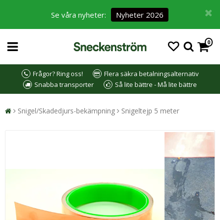
Se våra nyheter:
Nyheter 2026
0
Frågor? Ring oss!
Flera säkra betalningsalternativ
Snabba transporter
Så lite bättre - Må lite bättre
Snigel/Skadedjurs-bekämpning
Snigeltejp 5 meter