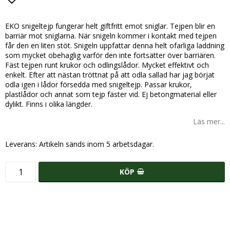
Lägg till i favoritlistan
EKO snigeltejp fungerar helt giftfritt emot sniglar. Tejpen blir en
barriär mot sniglarna. När snigeln kommer i kontakt med tejpen
får den en liten stöt. Snigeln uppfattar denna helt ofarliga laddning
som mycket obehaglig varför den inte fortsätter över barriären.
Fäst tejpen runt krukor och odlingslådor. Mycket effektivt och
enkelt. Efter att nästan tröttnat på att odla sallad har jag börjat
odla igen i lådor försedda med snigeltejp. Passar krukor,
plastlådor och annat som tejp fäster vid. Ej betongmaterial eller
dylikt. Finns i olika längder.
Läs mer...
Leverans:
Artikeln sänds inom 5 arbetsdagar.
KÖP