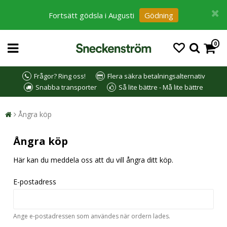
Fortsätt gödsla i Augusti
Gödning
0
Frågor? Ring oss!
Flera säkra betalningsalternativ
Snabba transporter
Så lite bättre - Må lite bättre
Ångra köp
Ångra köp
Här kan du meddela oss att du vill ångra ditt köp.
E-postadress
Ange e-postadressen som användes när ordern lades.