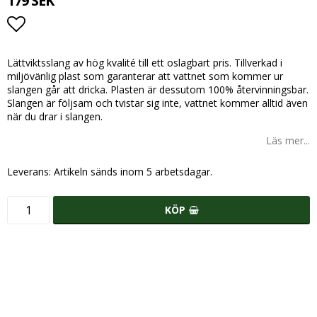
179 SEK
Lägg till i favoritlistan
Lättviktsslang av hög kvalité till ett oslagbart pris. Tillverkad i
miljövänlig plast som garanterar att vattnet som kommer ur
slangen går att dricka. Plasten är dessutom 100% återvinningsbar.
Slangen är följsam och tvistar sig inte, vattnet kommer alltid även
när du drar i slangen.
Läs mer...
Leverans:
Artikeln sänds inom 5 arbetsdagar.
KÖP