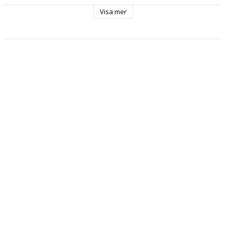
Vattenflöde: 1800 L/H

Visa mer
Arbetstryck: 0-4 bar

Brister vid 12 bar

I leveransen ingår endast slang, inga snabbkopplingar.
