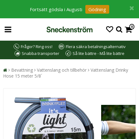
Fortsätt gödsla i Augusti
Gödning
0
Frågor? Ring oss!
Flera säkra betalningsalternativ
Snabba transporter
Så lite bättre - Må lite bättre
Bevattning
Vattenslang och tillbehör
Vattenslang Drinky
Hose 15 meter 5/8´