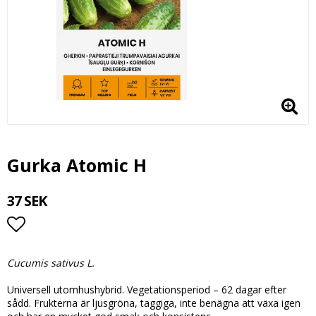
Gurka Atomic H
37 SEK
Lägg till i favoritlistan
Cucumis sativus L.
Universell utomhushybrid. Vegetationsperiod – 62 dagar efter
sådd. Frukterna är ljusgröna, taggiga, inte benägna att växa igen