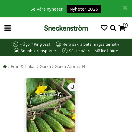
Se våra nyheter:
Nyheter 2026
0
Frågor? Ring oss!
Flera säkra betalningsalternativ
Snabba transporter
Så lite bättre - Må lite bättre
Frön & Lökar
Gurka
Gurka Atomic H