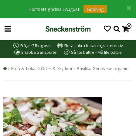
Fortsätt gödsla i Augusti
Gödning
0
Frågor? Ring oss!
Flera säkra betalningsalternativ
Snabba transporter
Så lite bättre - Må lite bättre
Frön & Lökar
Örter & Kryddor
Basilika Genovese organic