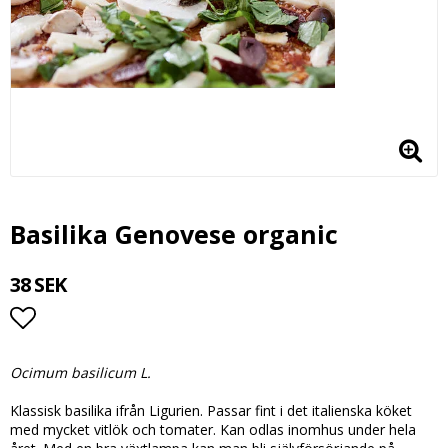
Basilika Genovese organic
38 SEK
Lägg till i favoritlistan
Ocimum basilicum L.
Klassisk basilika ifrån Ligurien. Passar fint i det italienska köket
med mycket vitlök och tomater. Kan odlas inomhus under hela