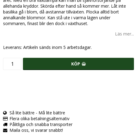
året. Med en bra växtlampa kan man bli självförsörjande på
allehanda kryddor. Skörda efter hand så kommer mer. Låt inte
basilika gå i blom, då avstannar tillväxten. Plocka alltid bort
annalkande blommor. Kan stå ute i varma lägen under
sommaren, finast blir den dock i växthuset.
Läs mer...
Leverans:
Artikeln sänds inom 5 arbetsdagar.
KÖP
Så lite bättre - Må lite bättre
Flera olika betalningsalternativ
Pålitliga och snabba transporter
Maila oss, vi svarar snabbt!