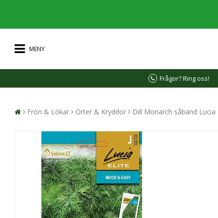
MENY
Frågor? Ring oss!
Frön & Lökar
Örter & Kryddor
Dill Monarch såband Lucia E