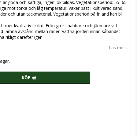
en är goda och saftiga, ingen lök bildas. Vegetationsperiod: 55–65
åliga mot torka och låg temperatur. Växer bäst i kultiverad sand,
 under och utan täckmaterial. Vegetationsperiod på friland kan bli
och mer kvalitativ skörd. Frön gror snabbare och jämnare vid
 med jämna avstånd mellan rader. Vattna jorden innan såbandet
 rikligt därefter igen.
Läs mer...
agar.
KÖP