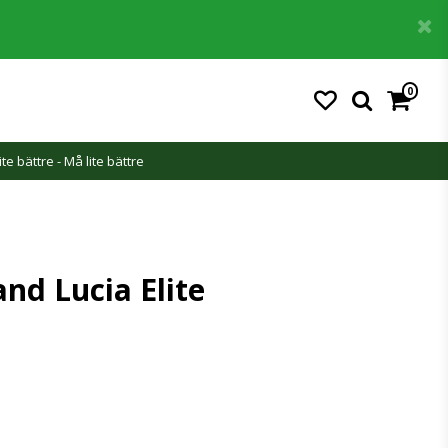
0
ite bättre - Må lite bättre
nd Lucia Elite