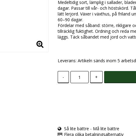
Medeltidig sort, lämplig i sallader, blad
dagar. Passar till vår- och höstskörd. T
lätt lerjord. Växer i växthus, på friland
60–90 dagar.
Fördelar med såband: större, rikligare 
tillräcklig fuktighet. Ordning och reda
läggs. Täck såbandet med jord och vattna
Leverans:
Artikeln sänds inom 5 arbetsd
-
+
Så lite bättre - Må lite bättre
Flera olika betalningsalternativ