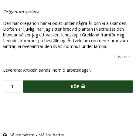
Lägg till i favoritlistan
Origanum syriaca
Den här oreganon har vi odlat under några år och vi älskar den.
Doften är ljuvlig, när jag sitter bredvid plantan i växthuset och
blundar så ser jag ett vackert landskap i Grekland framför mig.
Leendet kommer på beställning. Är tveksam om den klarar våra
vintrar, vi övervintrar den svalt inomhus under lampa.
Läs mer...
Leverans:
Artikeln sänds inom 5 arbetsdagar.
KÖP
Så lite bättre - Må lite bättre