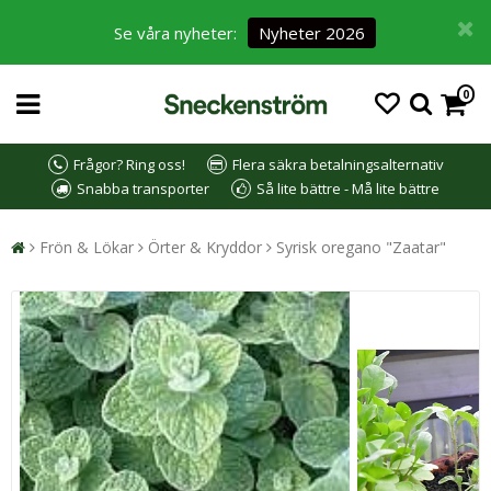
Se våra nyheter:
Nyheter 2026
0
Frågor? Ring oss!
Flera säkra betalningsalternativ
Snabba transporter
Så lite bättre - Må lite bättre
Frön & Lökar
Örter & Kryddor
Syrisk oregano "Zaatar"