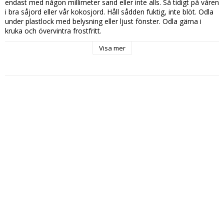
endast med någon millimeter sand eller inte alls. Så tidigt på våren 
i bra såjord eller vår kokosjord. Håll sådden fuktig, inte blöt. Odla 
under plastlock med belysning eller ljust fönster. Odla gärna i 
kruka och övervintra frostfritt.

Visa mer