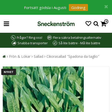
Fortsätt gödsla i Augusti
Gödning
0
Frågor? Ring oss!
Flera säkra betalningsalternativ
Snabba transporter
Så lite bättre - Må lite bättre
Frön & Lökar
Sallad
Cikorasallad "Spadona da taglio"
NYHET