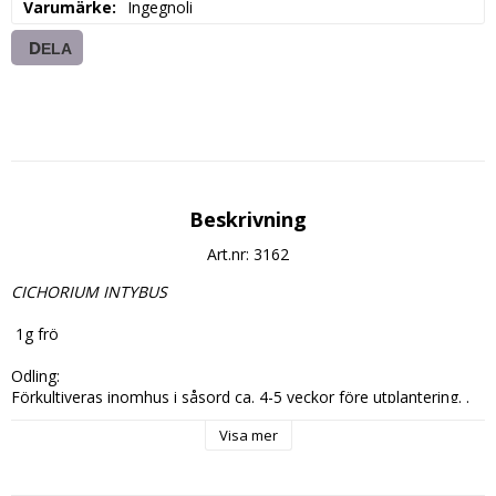
Varumärke
Ingegnoli
DELA
Beskrivning
Art.nr: 3162
CICHORIUM INTYBUS 
 1g frö

Odling:

Förkultiveras inomhus i såsord ca. 4-5 veckor före utplantering. . 
Utplanteras efter avhärdning när frostrisken är över. Kan även

Visa mer
sås direkt på friland när jorden blivit uppvärmd.

Späda blad skördas som baby leaf. Ge den plats, ca 25 cm mellan 
plantorna. Kan även sås utomhus på hösten
