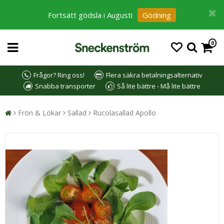
Fortsätt gödsla i Augusti
Gödning
0
Frågor? Ring oss!
Flera säkra betalningsalternativ
Snabba transporter
Så lite bättre - Må lite bättre
Frön & Lökar
Sallad
Rucolasallad Apollo