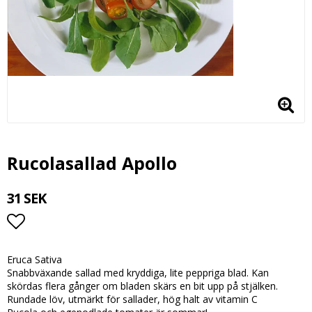
Rucolasallad Apollo
31 SEK
Lägg till i favoritlistan
Eruca Sativa
Snabbväxande sallad med kryddiga, lite peppriga blad. Kan
skördas flera gånger om bladen skärs en bit upp på stjälken.
Rundade löv, utmärkt för sallader, hög halt av vitamin C