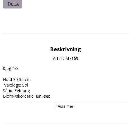
DELA
Beskrivning
Art.nr: M7169
0,5g frö

Höjd 30 35 cm

 Växtläge: Sol 

Såtid: Feb-aug 

Blom-/skördetid: Juni-sep
Visa mer