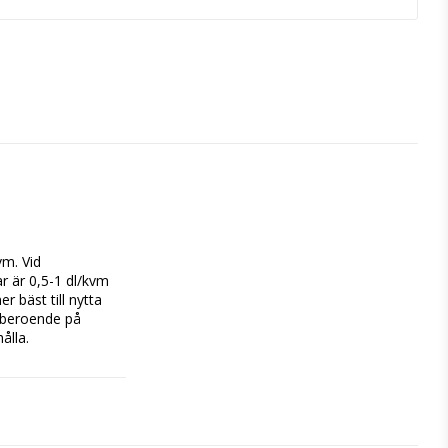
m. Vid 
r är 0,5-1 dl/kvm 
bäst till nytta 
 beroende på 
lla.
