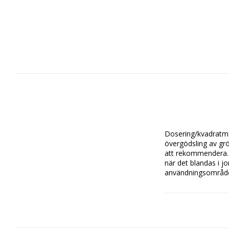
Dosering/kvadratmet
övergödsling av grö
att rekommendera. T
när det blandas i j
användningsområde. 
N-P 7-9

INNEHÅLL: 1,2 liter