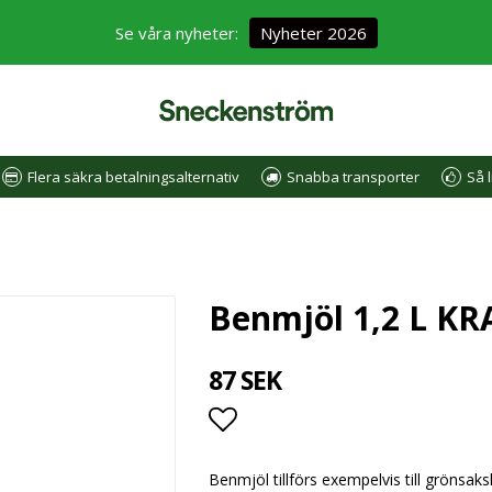
Se våra nyheter:
Nyheter 2026
Flera säkra betalningsalternativ
Snabba transporter
Så l
Benmjöl 1,2 L KRA
87 SEK
Lägg till i favoritlistan
Benmjöl tillförs exempelvis till grönsak