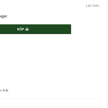
Läs mer...
agar.
KÖP
r 15 år