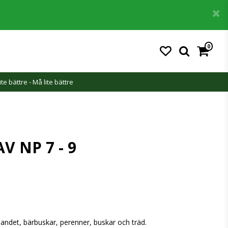
0
ite bättre - Må lite bättre
V NP 7 - 9
slandet, bärbuskar, perenner, buskar och träd.