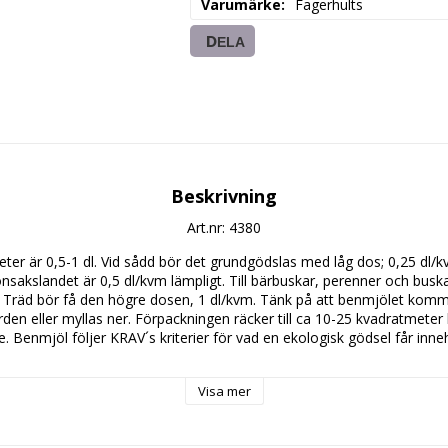
Varumärke
Fagerhults
DELA
Beskrivning
Art.nr: 4380
er är 0,5-1 dl. Vid sådd bör det grundgödslas med låg dos; 0,25 dl/kv
nsakslandet är 0,5 dl/kvm lämpligt. Till bärbuskar, perenner och buska
räd bör få den högre dosen, 1 dl/kvm. Tänk på att benmjölet kommer 
orden eller myllas ner. Förpackningen räcker till ca 10-25 kvadratmeter
Benmjöl följer KRAV´s kriterier för vad en ekologisk gödsel får innehå
Visa mer