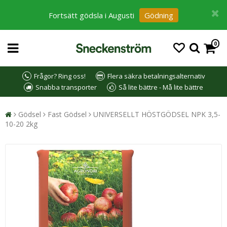
Fortsätt gödsla i Augusti
Gödning
0
Frågor? Ring oss!
Flera säkra betalningsalternativ
Snabba transporter
Så lite bättre - Må lite bättre
Gödsel
Fast Gödsel
UNIVERSELLT HÖSTGÖDSEL NPK 3,5-
10-20 2kg