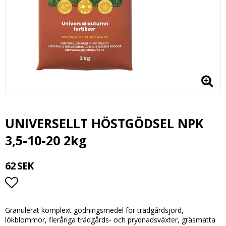
UNIVERSELLT HÖSTGÖDSEL NPK
3,5-10-20 2kg
62 SEK
Lägg till i favoritlistan
Granulerat komplext gödningsmedel för trädgårdsjord,
lökblommor, fleråriga trädgårds- och prydnadsväxter, gräsmatta