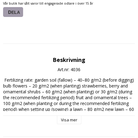
Vår butik har sålt varor till engagerade odlare i över 15 år
DELA
Beskrivning
Art.nr: 4036
 Fertilizing rate: garden soil (fallow) – 40–80 g/m2 (before digging) 
bulb flowers – 20 g/m2 (when planting) strawberries, berry and 
ornamental shrubs – 60 g/m2 (when planting) or 30 g/m2 (during 
the recommended fertilizing period) fruit and ornamental trees – 
100 g/m2 (when planting or during the recommended fertilizing 
period) when setting up (sowing) a lawn – 80 g/m2 new lawn – 60 
g/m2 (once following the first mowing) well-developed lawn – 30 
Visa mer
g/m2 (during the recommended fertilizing period).

EC FERTILIZER. Fertilizer type: B.1.1. NPK mineral fertilizers with 
calcium and sulfur NPK (Ca, S) 3,5-10-20 (+12,5+10). 