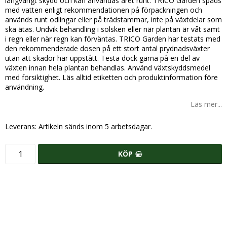
långvarigt skydd och kan användas året runt. TRICO Garden späds
med vatten enligt rekommendationen på förpackningen och
används runt odlingar eller på trädstammar, inte på växtdelar som
ska ätas. Undvik behandling i solsken eller när plantan är våt samt
i regn eller när regn kan förväntas. TRICO Garden har testats med
den rekommenderade dosen på ett stort antal prydnadsväxter
utan att skador har uppstått. Testa dock gärna på en del av
växten innan hela plantan behandlas. Använd växtskyddsmedel
med försiktighet. Läs alltid etiketten och produktinformation före
användning.
Läs mer...
Leverans:
Artikeln sänds inom 5 arbetsdagar.
KÖP