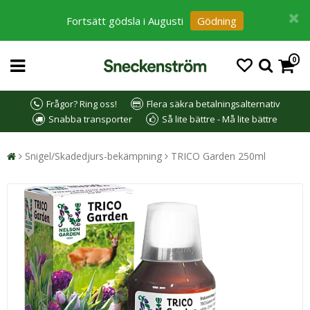
Fortsätt gödsla i Augusti
Gödning
0
Frågor? Ring oss!
Flera säkra betalningsalternativ
Snabba transporter
Så lite bättre - Må lite bättre
Snigel/Skadedjurs-bekämpning
TRICO Garden 250ml