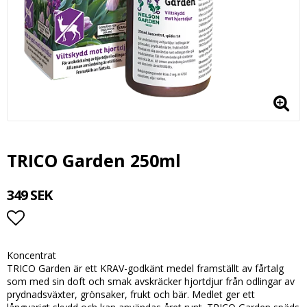
TRICO Garden 250ml
349 SEK
Lägg till i favoritlistan
Koncentrat
TRICO Garden är ett KRAV-godkänt medel framställt av fårtalg
som med sin doft och smak avskräcker hjortdjur från odlingar av
prydnadsväxter, grönsaker, frukt och bär. Medlet ger ett