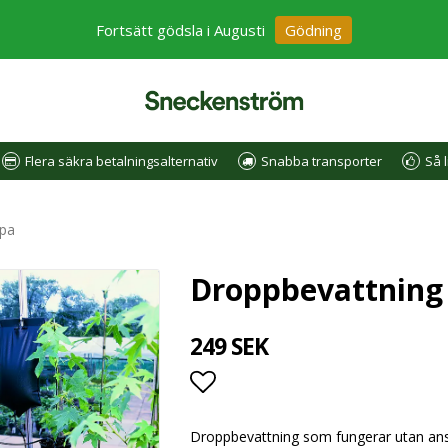
Fortsätt gödsla i Augusti
Gödning
Flera säkra betalningsalternativ
Snabba transporter
Så l
ppa
Droppbevattning 
249 SEK
Lägg till i favoritlistan
Droppbevattning som fungerar utan anslut