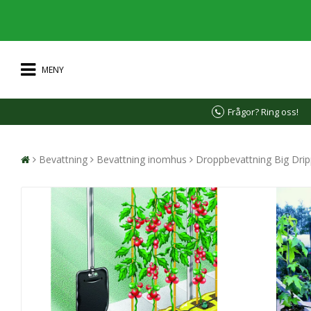
MENY
Frågor? Ring oss!
Bevattning
Bevattning inomhus
Droppbevattning Big Dri