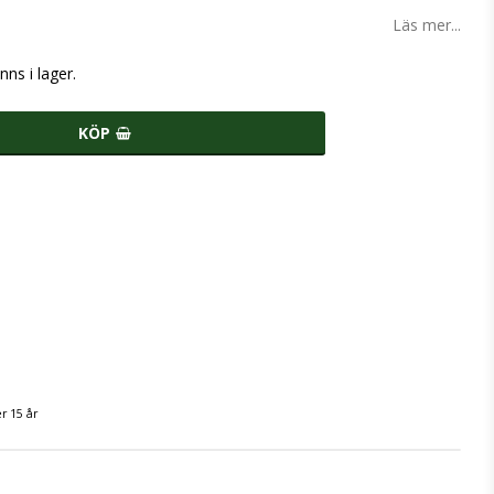
Läs mer...
nns i lager.
KÖP
r 15 år