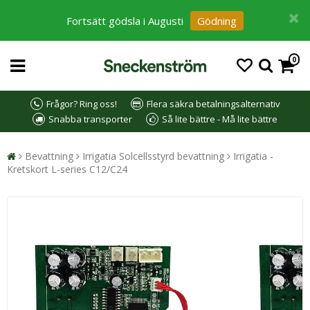
Fortsätt gödsla i Augusti
Gödning
0
Frågor? Ring oss!
Flera säkra betalningsalternativ
Snabba transporter
Så lite bättre - Må lite bättre
Bevattning
Irrigatia Solcellsstyrd bevattning
Irrigatia -
Kretskort L-series C12/C24