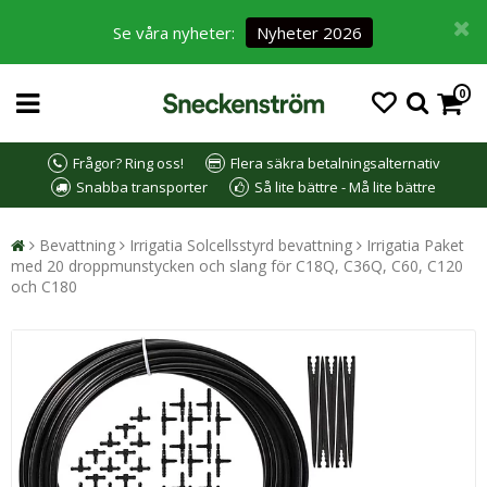
Se våra nyheter:
Nyheter 2026
0
Frågor? Ring oss!
Flera säkra betalningsalternativ
Snabba transporter
Så lite bättre - Må lite bättre
Bevattning
Irrigatia Solcellsstyrd bevattning
Irrigatia Paket
med 20 droppmunstycken och slang för C18Q, C36Q, C60, C120
och C180