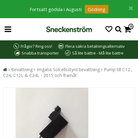
Fortsätt gödsla i Augusti
Gödning
0
Frågor? Ring oss!
Flera säkra betalningsalternativ
Snabba transporter
Så lite bättre - Må lite bättre
Bevattning
Irrigatia Solcellsstyrd bevattning
Pump till C12 ,
C24, C12L & C24L - 2015 och framåt