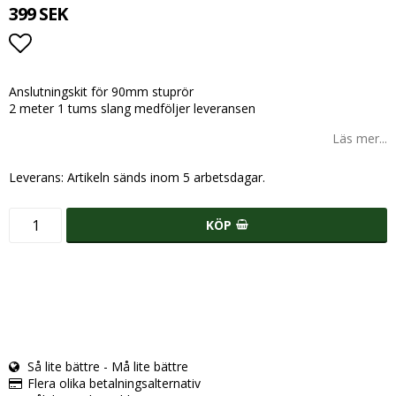
399 SEK
Lägg till i favoritlistan
Anslutningskit för 90mm stuprör
2 meter 1 tums slang medföljer leveransen
Läs mer...
Leverans:
Artikeln sänds inom 5 arbetsdagar.
KÖP
Så lite bättre - Må lite bättre
Flera olika betalningsalternativ