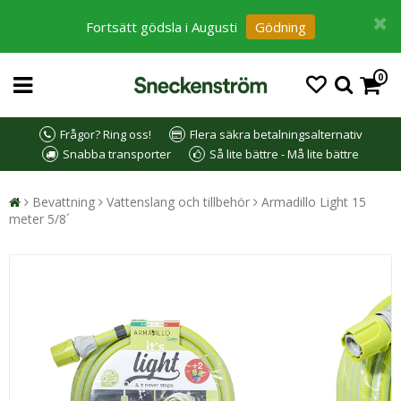
Fortsätt gödsla i Augusti
Gödning
0
Frågor? Ring oss!
Flera säkra betalningsalternativ
Snabba transporter
Så lite bättre - Må lite bättre
Bevattning
Vattenslang och tillbehör
Armadillo Light 15
meter 5/8´