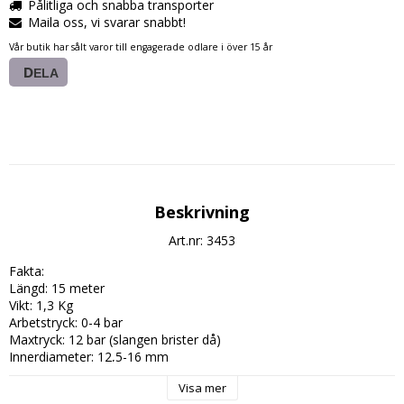
Pålitliga och snabba transporter
Maila oss, vi svarar snabbt!
Vår butik har sålt varor till engagerade odlare i över 15 år
DELA
Beskrivning
Art.nr: 3453
Fakta:

Längd: 15 meter

Vikt: 1,3 Kg

Arbetstryck: 0-4 bar

Maxtryck: 12 bar (slangen brister då)

Innerdiameter: 12,5-16 mm

Vattenflöde: 1800 l/H

Visa mer
Kompatibel med alla slangkopplingar på marknaden.
