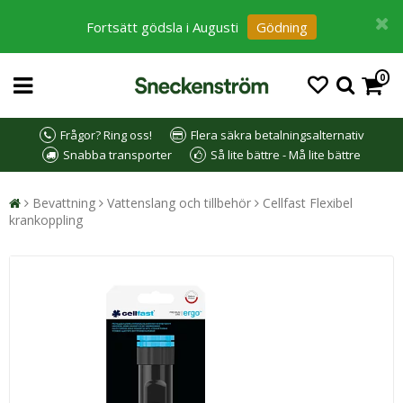
Fortsätt gödsla i Augusti
Gödning
0
Frågor? Ring oss!
Flera säkra betalningsalternativ
Snabba transporter
Så lite bättre - Må lite bättre
Bevattning
Vattenslang och tillbehör
Cellfast Flexibel
krankoppling