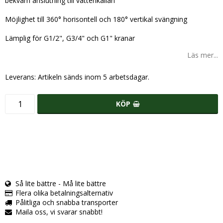
bekväm anslutning till vattenkällan
Möjlighet till 360° horisontell och 180° vertikal svängning
Lämplig för G1/2", G3/4" och G1" kranar
Läs mer...
Leverans:
Artikeln sänds inom 5 arbetsdagar.
KÖP
Så lite bättre - Må lite bättre
Flera olika betalningsalternativ
Pålitliga och snabba transporter
Maila oss, vi svarar snabbt!