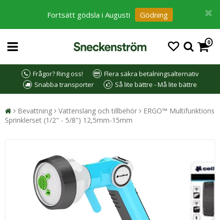
Fortsätt gödsla i Augusti
Gödning
0
Frågor? Ring oss!
Flera säkra betalningsalternativ
Snabba transporter
Så lite bättre - Må lite bättre
Bevattning
Vattenslang och tillbehör
ERGO™ Multifunktions
Sprinklerset (1/2" - 5/8") 12,5mm-15mm