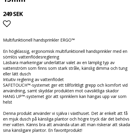
249 SEK
Lägg till i favoritlistan
Multifunktionell handsprinkler ERGO™
En högklassig, ergonomisk multifunktionell handsprinkler med en
sömlös vattenflödesreglering
Läsbara markeringar underlättar valet av en lämplig typ av
vattenström som finns som stark stråle, känslig dimma och tung
eller lätt dusch
Intuitiv reglering av vattenflödet
SAFETOUCH™-systemet ger ett tillförlitligt grepp och komfort vid
användning, samt skyddar produkten mot oavsiktliga skador
HANG UP™-systemet gör att sprinklern kan hängas upp var som
helst
Denna produkt använder vi själva i växthuset. Det är enkelt att få
en mjuk dusch på känsliga plantor och högre tryck där det behövs
mer vatten. Känns bra att använda utan att man riskerar att skada
sina känsligare plantor. En favoritprodukt!