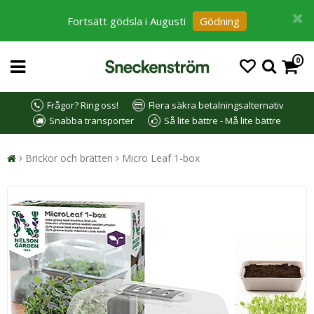
Fortsätt gödsla i Augusti
Gödning
0
Frågor? Ring oss!
Flera säkra betalningsalternativ
Snabba transporter
Så lite bättre - Må lite bättre
Brickor och brätten
Micro Leaf 1-box