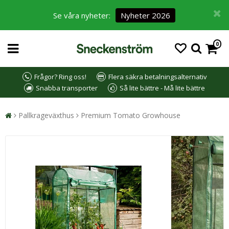
Se våra nyheter:
Nyheter 2026
0
Frågor? Ring oss!
Flera säkra betalningsalternativ
Snabba transporter
Så lite bättre - Må lite bättre
Pallkrageväxthus
Premium Tomato Growhouse