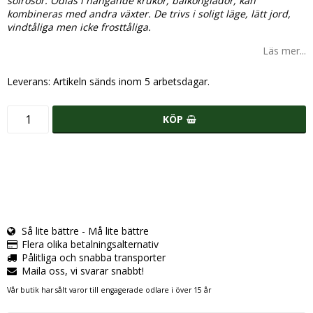
solrosor. Odlas i hängande krukor, balkonglådor, kan
kombineras med andra växter. De trivs i soligt läge, lätt jord,
vindtåliga men icke frosttåliga.
Läs mer...
Leverans:
Artikeln sänds inom 5 arbetsdagar.
KÖP
Så lite bättre - Må lite bättre
Flera olika betalningsalternativ
Pålitliga och snabba transporter
Maila oss, vi svarar snabbt!
Vår butik har sålt varor till engagerade odlare i över 15 år