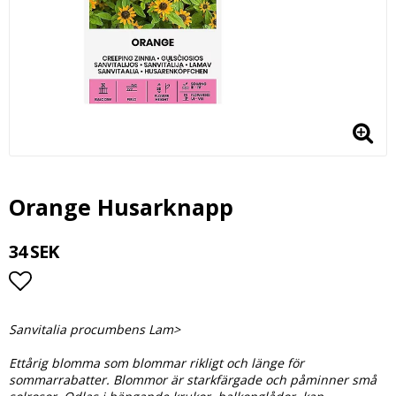
Orange Husarknapp
34 SEK
Lägg till i favoritlistan
Sanvitalia procumbens Lam>
Ettårig blomma som blommar rikligt och länge för
sommarrabatter. Blommor är starkfärgade och påminner små