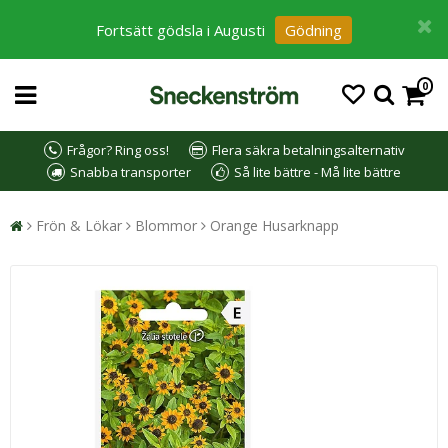
Fortsätt gödsla i Augusti
Gödning
0
Frågor? Ring oss!
Flera säkra betalningsalternativ
Snabba transporter
Så lite bättre - Må lite bättre
Frön & Lökar
Blommor
Orange Husarknapp