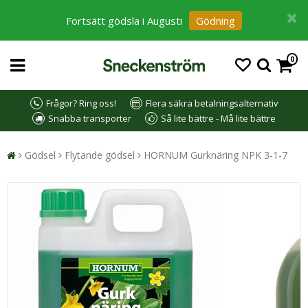
Fortsätt gödsla i Augusti
Gödning
0
Frågor? Ring oss!
Flera säkra betalningsalternativ
Snabba transporter
Så lite bättre - Må lite bättre
Gödsel
Flytande gödsel
HORNUM Gurknäring NPK 3-1-7