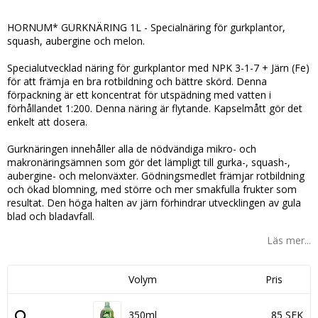
Lägg till i favoritlistan
HORNUM* GURKNÄRING 1L - Specialnäring för gurkplantor,
squash, aubergine och melon.
Specialutvecklad näring för gurkplantor med NPK 3-1-7 + Järn (Fe)
för att främja en bra rotbildning och bättre skörd. Denna
förpackning är ett koncentrat för utspädning med vatten i
förhållandet 1:200. Denna näring är flytande. Kapselmått gör det
enkelt att dosera.
Gurknäringen innehåller alla de nödvändiga mikro- och
makronäringsämnen som gör det lämpligt till gurka-, squash-,
aubergine- och melonväxter. Gödningsmedlet främjar rotbildning
och ökad blomning, med större och mer smakfulla frukter som
resultat. Den höga halten av järn förhindrar utvecklingen av gula
blad och bladavfall.
Läs mer...
Volym
Pris
350ml
85 SEK