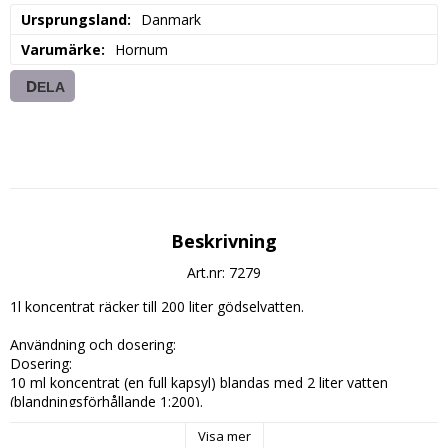
Ursprungsland
Danmark
Varumärke
Hornum
DELA
Beskrivning
Art.nr: 7279
1l koncentrat räcker till 200 liter gödselvatten.

Användning och dosering:

Dosering: 

10 ml koncentrat (en full kapsyl) blandas med 2 liter vatten 
(blandningsförhållande 1:200).

Applicering: 

Visa mer
Vattna med näring 1–2 gånger i veckan, från det att de första 