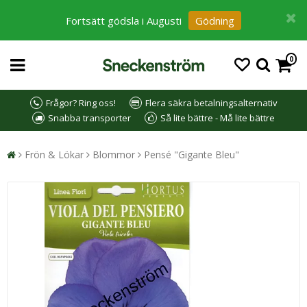
Fortsätt gödsla i Augusti
Gödning
0
Frågor? Ring oss!
Flera säkra betalningsalternativ
Snabba transporter
Så lite bättre - Må lite bättre
Frön & Lökar
Blommor
Pensé "Gigante Bleu"