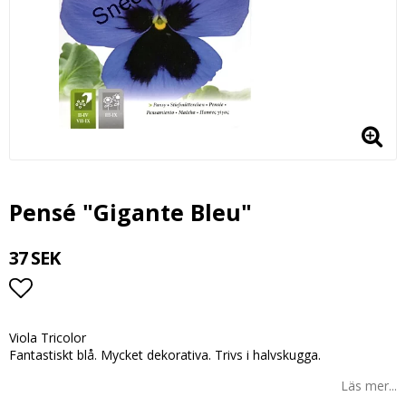
Pensé "Gigante Bleu"
37 SEK
Lägg till i favoritlistan
Viola Tricolor
Fantastiskt blå. Mycket dekorativa. Trivs i halvskugga.
Läs mer...