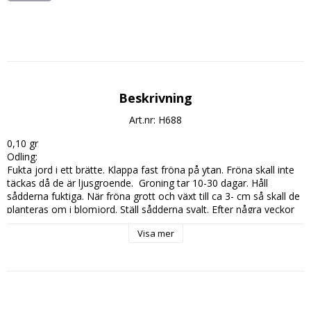
Beskrivning
Art.nr: H688
0,10 gr

Odling: 

Fukta jord i ett brätte. Klappa fast fröna på ytan. Fröna skall inte 
täckas då de är ljusgroende.  Groning tar 10-30 dagar. Håll 
sådderna fuktiga. När fröna grott och växt till ca 3- cm så skall de 
planteras om i blomjord. Ställ sådderna svalt. Efter några veckor 
skall plantorna gödslas. Utplantering kan ske när risken för frost 
Visa mer
är över.
