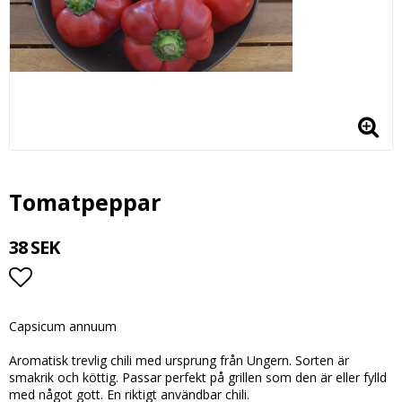
Tomatpeppar
38 SEK
Lägg till i favoritlistan
Capsicum annuum
Aromatisk trevlig chili med ursprung från Ungern. Sorten är
smakrik och köttig. Passar perfekt på grillen som den är eller fylld
med något gott. En riktigt användbar chili.