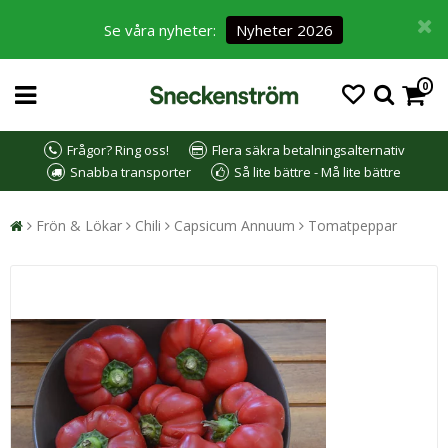
Se våra nyheter:
Nyheter 2026
0
Frågor? Ring oss!
Flera säkra betalningsalternativ
Snabba transporter
Så lite bättre - Må lite bättre
Frön & Lökar
Chili
Capsicum Annuum
Tomatpeppar