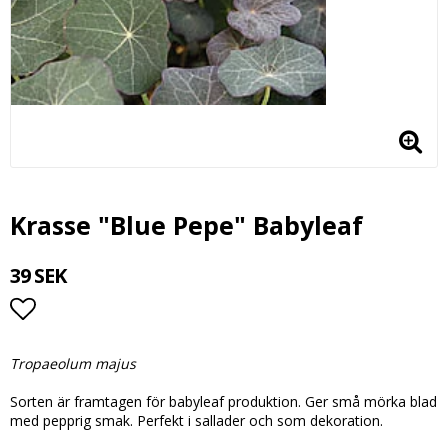
Krasse "Blue Pepe" Babyleaf
39 SEK
Lägg till i favoritlistan
Tropaeolum majus
Sorten är framtagen för babyleaf produktion. Ger små mörka blad
med pepprig smak. Perfekt i sallader och som dekoration.