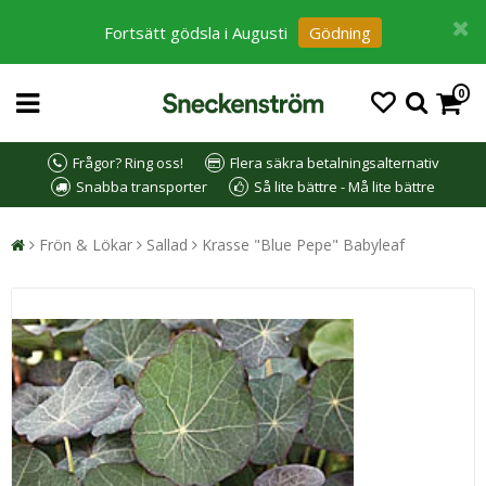
Fortsätt gödsla i Augusti
Gödning
0
Frågor? Ring oss!
Flera säkra betalningsalternativ
Snabba transporter
Så lite bättre - Må lite bättre
Frön & Lökar
Sallad
Krasse "Blue Pepe" Babyleaf