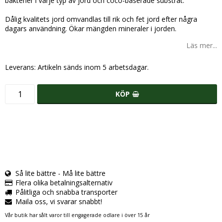
bakterier i varje typ av jord och coco-baserade substrat.
Dålig kvalitets jord omvandlas till rik och fet jord efter några
dagars användning. Ökar mängden mineraler i jorden.
Läs mer...
Leverans:
Artikeln sänds inom 5 arbetsdagar.
KÖP
Så lite bättre - Må lite bättre
Flera olika betalningsalternativ
Pålitliga och snabba transporter
Maila oss, vi svarar snabbt!
Vår butik har sålt varor till engagerade odlare i över 15 år