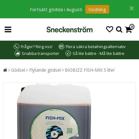
Fortsätt gödsla i Augusti
Gödning
0
Frågor? Ring oss!
Flera säkra betalningsalternativ
Snabba transporter
Så lite bättre - Må lite bättre
Gödsel
Flytande gödsel
BIOBIZZ FISH-MIX 5 liter