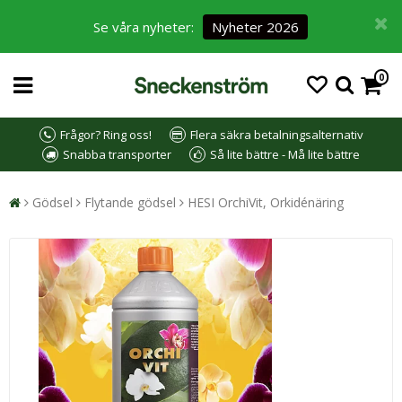
Se våra nyheter:
Nyheter 2026
0
Frågor? Ring oss!
Flera säkra betalningsalternativ
Snabba transporter
Så lite bättre - Må lite bättre
Gödsel
Flytande gödsel
HESI OrchiVit, Orkidénäring