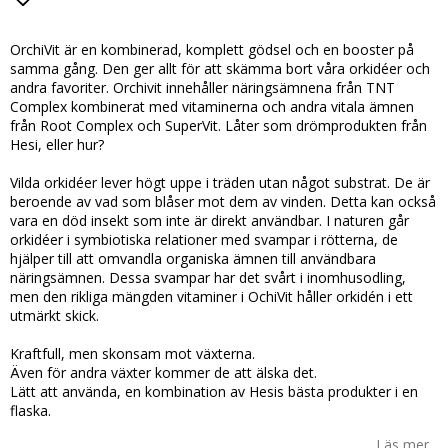
Lägg till i favoritlistan
OrchiVit är en kombinerad, komplett gödsel och en booster på
samma gång. Den ger allt för att skämma bort våra orkidéer och
andra favoriter. Orchivit innehåller näringsämnena från TNT
Complex kombinerat med vitaminerna och andra vitala ämnen
från Root Complex och SuperVit. Låter som drömprodukten från
Hesi, eller hur?
Vilda orkidéer lever högt uppe i träden utan något substrat. De är
beroende av vad som blåser mot dem av vinden. Detta kan också
vara en död insekt som inte är direkt användbar. I naturen går
orkidéer i symbiotiska relationer med svampar i rötterna, de
hjälper till att omvandla organiska ämnen till användbara
näringsämnen. Dessa svampar har det svårt i inomhusodling,
men den rikliga mängden vitaminer i OchiVit håller orkidén i ett
utmärkt skick.
Kraftfull, men skonsam mot växterna.
Även för andra växter kommer de att älska det.
Lätt att använda, en kombination av Hesis bästa produkter i en
flaska.
Läs mer...