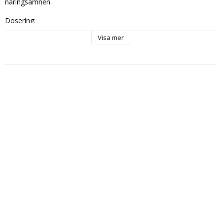
näringsämnen.

Dosering:

Långsamt växande växter: 1-2 ml / 1 L

Visa mer
Snabbväxande växter: 3-5 ml / 1 L

Bladgödsling: 1 ml / 1 L