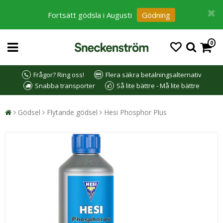
Fortsätt gödsla i Augusti
Gödning
0
Frågor? Ring oss!
Flera säkra betalningsalternativ
Snabba transporter
Så lite bättre - Må lite bättre
Gödsel
Flytande gödsel
Hesi Phosphor Plus