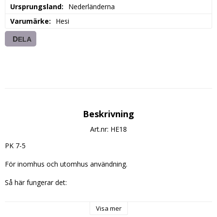
Ursprungsland
Nederländerna
Varumärke
Hesi
DELA
Beskrivning
Art.nr: HE18
PK 7-5

För inomhus och utomhus användning.

Så här fungerar det:

Fosfor och kalium är nyckelkomponenter för en stor skörd. 
Visa mer
Fosfor bidrar till den extra bildningen av blommor under denna 