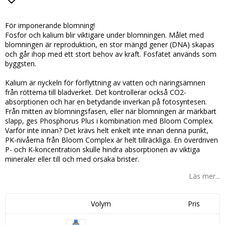
Lägg till i favoritlistan
För imponerande blomning!
Fosfor och kalium blir viktigare under blomningen. Målet med
blomningen är reproduktion, en stor mängd gener (DNA) skapas
och går ihop med ett stort behov av kraft. Fosfatet används som
byggsten.
Kalium är nyckeln för förflyttning av vatten och näringsämnen
från rötterna till bladverket. Det kontrollerar också CO2-
absorptionen och har en betydande inverkan på fotosyntesen.
Från mitten av blomningsfasen, eller när blomningen är märkbart
slapp, ges Phosphorus Plus i kombination med Bloom Complex.
Varför inte innan? Det krävs helt enkelt inte innan denna punkt,
PK-nivåerna från Bloom Complex är helt tillräckliga. En överdriven
P- och K-koncentration skulle hindra absorptionen av viktiga
mineraler eller till och med orsaka brister.
Läs mer...
Volym
Pris