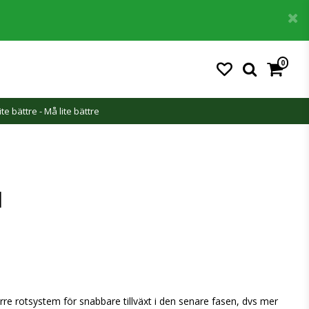
0
ite bättre - Må lite bättre
l
rre rotsystem för snabbare tillväxt i den senare fasen, dvs mer