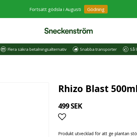
Fortsätt gödsla i Augusti
Gödning
Flera säkra betalningsalternativ
Snabba transporter
Så l
Rhizo Blast 500m
499 SEK
Lägg till i favoritlistan
Produkt utvecklad för att ge plantan stö