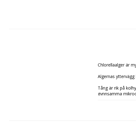
Chlorellaalger är my
Algernas yttervägg h
Tång är rik på kolh
gynnsamma mikroor
Fakta:

N 1.15%, P 0.5%, K 
Innehåller Yucca Ex
Användning: 

Använd vid varje vat