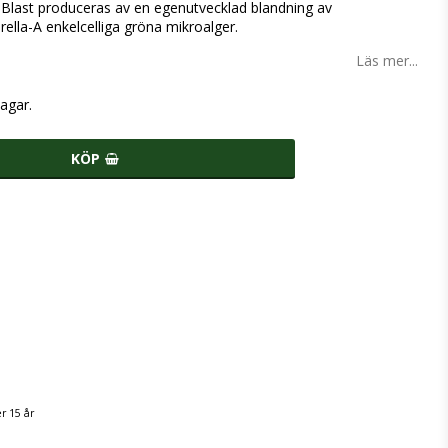
o Blast produceras av en egenutvecklad blandning av
ella-A enkelcelliga gröna mikroalger.
Läs mer...
agar.
KÖP
r 15 år