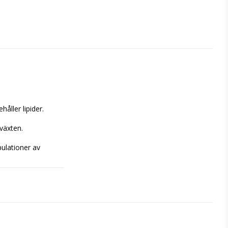
ller lipider.

växten.

lationer av 
igt före varje 