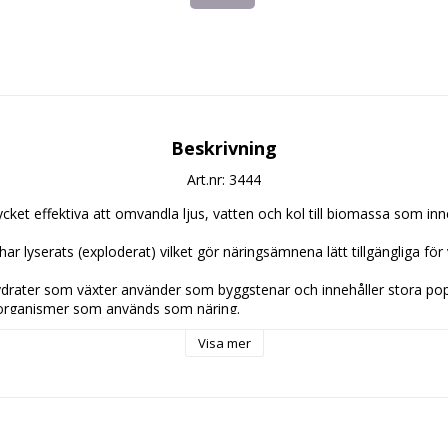
Beskrivning
Art.nr: 3444
cket effektiva att omvandla ljus, vatten och kol till biomassa som innehå
ar lyserats (exploderat) vilket gör näringsämnena lätt tillgängliga för 
ydrater som växter använder som byggstenar och innehåller stora popu
ganismer som används som näring.

Visa mer
1.15%, 0.005% 

tract som vätmedel.

tning när plantan etablerat sig, tidigast efter tre veckor. Skaka ordentl