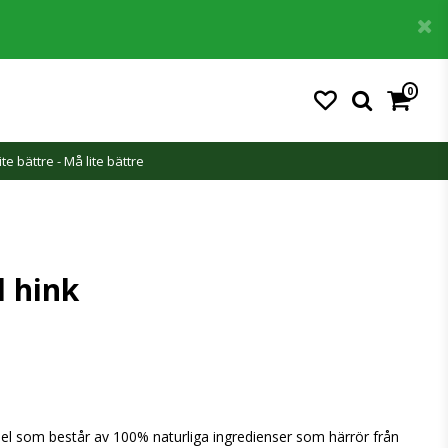
0
ite bättre - Må lite bättre
l hink
sel som består av 100% naturliga ingredienser som härrör från