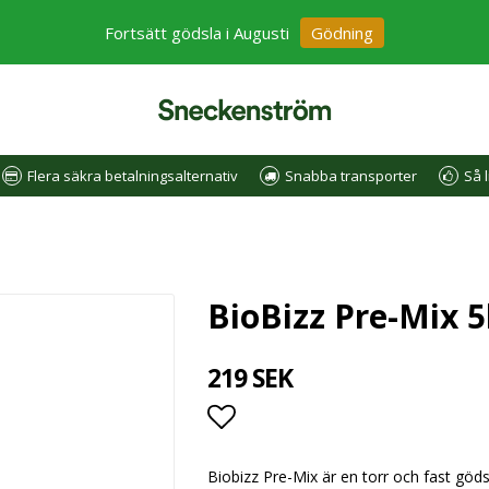
Fortsätt gödsla i Augusti
Gödning
Flera säkra betalningsalternativ
Snabba transporter
Så l
BioBizz Pre-Mix 5
219 SEK
Lägg till i favoritlistan
Biobizz Pre-Mix är en torr och fast göd