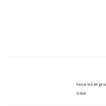
Passar bra att ge li
5l hink