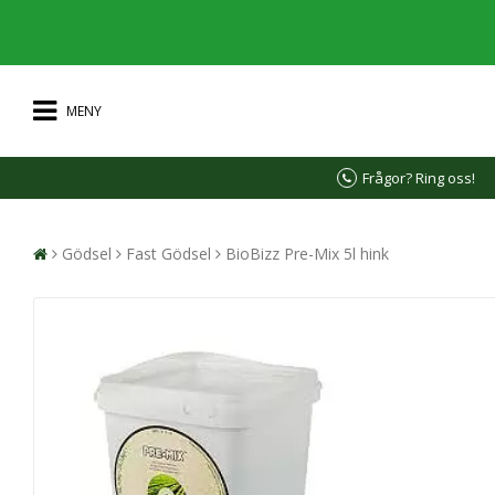
MENY
Frågor? Ring oss!
Gödsel
Fast Gödsel
BioBizz Pre-Mix 5l hink