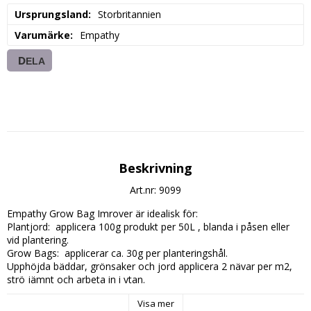
Ursprungsland
Storbritannien
Varumärke
Empathy
DELA
Beskrivning
Art.nr: 9099
Empathy Grow Bag Imrover är idealisk för:

Plantjord:  applicera 100g produkt per 50L , blanda i påsen eller 
vid plantering.

Grow Bags:  applicerar ca. 30g per planteringshål.

Upphöjda bäddar, grönsaker och jord applicera 2 nävar per m2, 
strö jämnt och arbeta in i ytan.

Empathy Grow Bag Imrover är INTE ett substitut för att använda 
Visa mer
rootgrow™ vid tidpunkten för plantering. För nya planteringar eller 