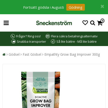
Fortsätt gödsla i Augusti
Gödning
0
Frågor? Ring oss!
Flera säkra betalningsalternativ
Snabba transporter
Så lite bättre - Må lite bättre
Gödsel
Fast Gödsel
Empathty Grow Bag Improver 300g