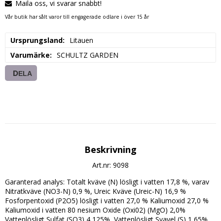
Maila oss, vi svarar snabbt!
Vår butik har sålt varor till engagerade odlare i över 15 år
Ursprungsland
Litauen
Varumärke
SCHULTZ GARDEN
DELA
Beskrivning
Art.nr: 9098
Garanterad analys: Totalt kväve (N) lösligt i vatten 17,8 %, varav 
Nitratkväve (NO3-N) 0,9 %, Ureic Kväve (Ureic-N) 16,9 % 
Fosforpentoxid (P2O5) lösligt i vatten 27,0 % Kaliumoxid 27,0 % 
Kaliumoxid i vatten 80 nesium Oxide (Oxi02) (MgO) 2,0% 
Vattenlösligt Sulfat (SO3) 4,125%, Vattenlösligt Svavel (S) 1,65%, 