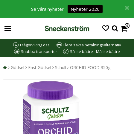
Se våra nyheter:
Nyheter 2026
0
Frågor? Ring oss!
Flera säkra betalningsalternativ
Snabba transporter
Så lite bättre - Må lite bättre
Gödsel
Fast Gödsel
Schultz ORCHID FOOD 350g